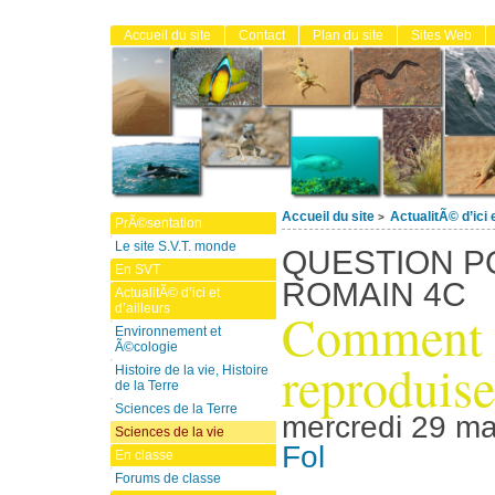
Accueil du site
Contact
Plan du site
Sites Web
Accueil du site
ActualitÃ© d’ici e
>
PrÃ©sentation
Le site S.V.T. monde
QUESTION P
En SVT
ROMAIN 4C
ActualitÃ© d’ici et
d’ailleurs
Comment l
Environnement et
Ã©cologie
reproduise
Histoire de la vie, Histoire
de la Terre
Sciences de la Terre
mercredi 29 m
Sciences de la vie
Fol
En classe
Forums de classe