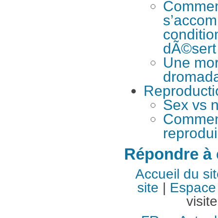
Comment
s’accom
conditi
dÃ©sert
Une mor
dromada
Reproducti
Sex vs 
Comment
reprodui
Répondre à c
Accueil du si
site
|
Espace 
visit