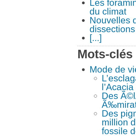
Les foramin
du climat
Nouvelles d
dissections
[...]
Mots-clés
Mode de vi
L’esclag
l’Acacia
Des Ã©l
Ã‰mira
Des pig
million 
fossile d