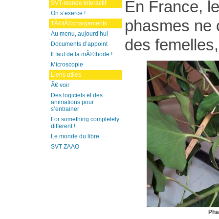
En France, l
SVT-monde interactif
On s’exerce !
phasmes ne 
TÃ©lÃ©chargements
Au menu, aujourd’hui
des femelles
Documents d’appoint
Il faut de la mÃ©thode !
Microscopie
Liens utiles
Ã€ voir
Des logiciels et des
animations pour
s’entrainer
For something completely
different !
Le monde du libre
SVT ZAAO
Pha