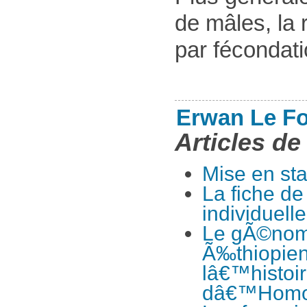
de mâles, la 
par fécondati
Erwan Le Fo
Articles de
Mise en st
La fiche de
individuelle
Le gÃ©nom
Ã‰thiopie
lâ€™histoir
dâ€™Homo