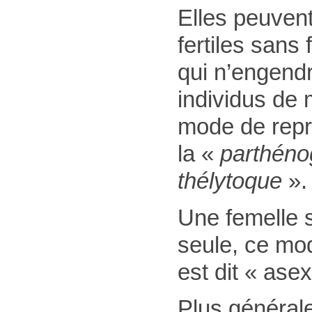
Elles peuven
fertiles sans
qui n’engend
individus de
mode de repr
la «
parthén
thélytoque
».
Une femelle 
seule, ce mo
est dit « ase
Plus général