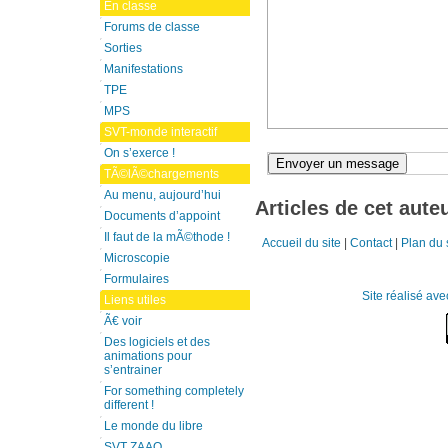
En classe
Forums de classe
Sorties
Manifestations
TPE
MPS
SVT-monde interactif
On s’exerce !
TÃ©lÃ©chargements
Au menu, aujourd’hui
Articles de cet aute
Documents d’appoint
Il faut de la mÃ©thode !
Accueil du site
|
Contact
|
Plan du 
Microscopie
Formulaires
Site réalisé av
Liens utiles
Ã€ voir
Des logiciels et des
animations pour
s’entrainer
For something completely
different !
Le monde du libre
SVT ZAAO