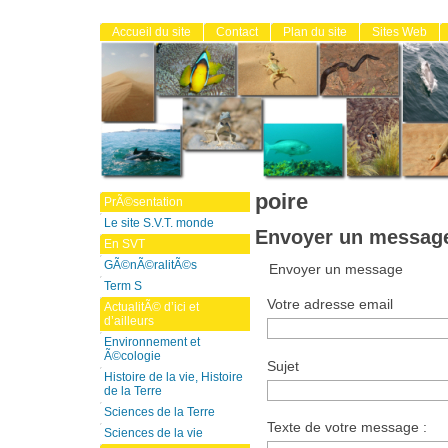
Accueil du site
Contact
Plan du site
Sites Web
poire
PrÃ©sentation
Le site S.V.T. monde
Envoyer un message 
En SVT
GÃ©nÃ©ralitÃ©s
Envoyer un message
Term S
Votre adresse email
ActualitÃ© d’ici et
d’ailleurs
Environnement et
Ã©cologie
Sujet
Histoire de la vie, Histoire
de la Terre
Sciences de la Terre
Texte de votre message :
Sciences de la vie