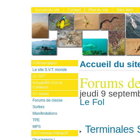
Accueil du site
Contact
Plan du site
Sites Web
Accueil du sit
PrÃ©sentation
Le site S.V.T. monde
Forums de
En SVT
ActualitÃ© d’ici et
d’ailleurs
jeudi 9 septem
En classe
Le Fol
Forums de classe
Sorties
Manifestations
TPE
Terminales 
MPS
SVT-monde interactif
On s’exerce !