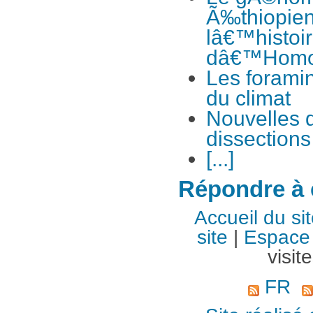
Ã‰thiopie
lâ€™histoir
dâ€™Homo
Les foramin
du climat
Nouvelles d
dissections
[...]
Répondre à c
Accueil du si
site
|
Espace 
visit
FR