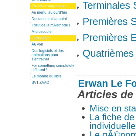
Terminales S
TÃ©lÃ©chargements
Au menu, aujourd’hui
Premières 
Documents d’appoint
Il faut de la mÃ©thode !
Microscopie
Premières 
Liens utiles
Ã€ voir
Quatrièmes
Des logiciels et des
animations pour
s’entrainer
For something completely
different !
Le monde du libre
Erwan Le Fo
SVT ZAAO
Articles de
Mise en st
La fiche de
individuelle
Le gÃ©nom