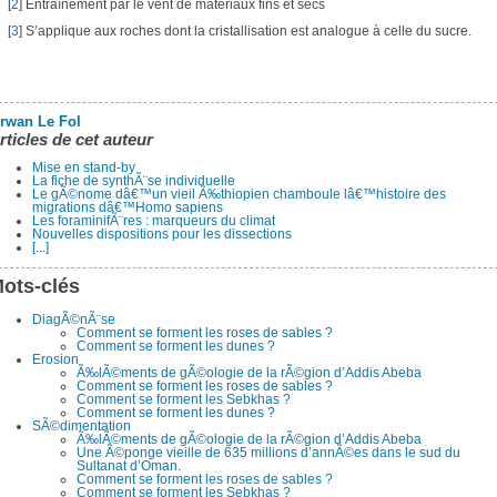
[
2
] Entraînement par le vent de matériaux fins et secs
[
3
] S’applique aux roches dont la cristallisation est analogue à celle du sucre.
rwan Le Fol
rticles de cet auteur
Mise en stand-by
La fiche de synthÃ¨se individuelle
Le gÃ©nome dâ€™un vieil Ã‰thiopien chamboule lâ€™histoire des
migrations dâ€™Homo sapiens
Les foraminifÃ¨res : marqueurs du climat
Nouvelles dispositions pour les dissections
[...]
ots-clés
DiagÃ©nÃ¨se
Comment se forment les roses de sables ?
Comment se forment les dunes ?
Erosion
Ã‰lÃ©ments de gÃ©ologie de la rÃ©gion d’Addis Abeba
Comment se forment les roses de sables ?
Comment se forment les Sebkhas ?
Comment se forment les dunes ?
SÃ©dimentation
Ã‰lÃ©ments de gÃ©ologie de la rÃ©gion d’Addis Abeba
Une Ã©ponge vieille de 635 millions d’annÃ©es dans le sud du
Sultanat d’Oman.
Comment se forment les roses de sables ?
Comment se forment les Sebkhas ?