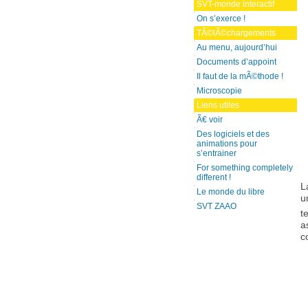
SVT-monde interactif
On s’exerce !
TÃ©lÃ©chargements
Au menu, aujourd’hui
Documents d’appoint
Il faut de la mÃ©thode !
Microscopie
Liens utiles
Ã€ voir
Des logiciels et des
animations pour
s’entrainer
For something completely
different !
L
Le monde du libre
u
SVT ZAAO
t
a
c