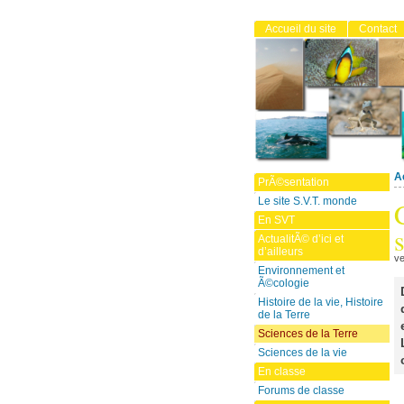
Accueil du site
Contact
A
PrÃ©sentation
Le site S.V.T. monde
En SVT
ActualitÃ© d’ici et
d’ailleurs
ve
Environnement et
Ã©cologie
Histoire de la vie, Histoire
de la Terre
Sciences de la Terre
Sciences de la vie
En classe
Forums de classe