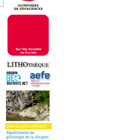
Dans la même rubrique
Ã‰lÃ©ments de
gÃ©ologie de la rÃ©gion