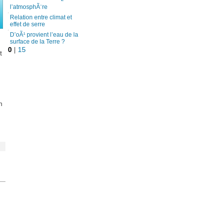
l’atmosphÃ¨re
Relation entre climat et
effet de serre
D’oÃ¹ provient l’eau de la
surface de la Terre ?
0
|
15
t
n