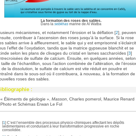
La formation des roses des sables.
Dans la
sebkhas
marine de Al Watba
lusieurs mécanismes, et notamment l’érosion et la déflation [
2
], peuven
nsuite, contribuer à l’ascension des roses jusqu’à la surface. Si la rose
es sables arrive à affleurement, le sable qui y est emprisonné s’éclaircit
ous l’effet de l’oxydation, tandis que la matrice gypseuse blanchit et se
cinde selon les plans de clivages du cristal en lames saccharoïdes [
3
]
ntrecroisées de sulfate de calcium. Ensuite, en quelques années, selon
a taille de l’échantillon, sous l’action combinée de l’altération, de l’érosio
t de la dissolution, le sulfate de calcium est vite réduit en poudre et
ntraîné dans le sous-sol où il contribuera, à nouveau, à la formation de
ouvelles roses des sables.
ibliographie :
« Éléments de géologie »,
Masson
, Charles pomerol, Maurice Renard
Photo et Schémas Erwan Le Fol
[
1
] C’est l’ensemble des processus physico-chimiques affectant les dépôts
sédimentaires et conduisant à leur transformation progressive en roche
consolidée.