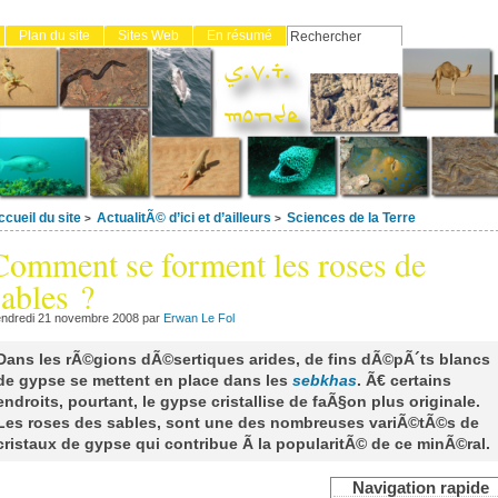
Plan du site
Sites Web
En résumé
S
m
ccueil du site
ActualitÃ© d’ici et d’ailleurs
Sciences de la Terre
>
>
Comment se forment les roses de
sables ?
ndredi 21 novembre 2008 par
Erwan Le Fol
Dans les rÃ©gions dÃ©sertiques arides, de fins dÃ©pÃ´ts blancs
de gypse se mettent en place dans les
sebkhas
. Ã€ certains
endroits, pourtant, le gypse cristallise de faÃ§on plus originale.
Les roses des sables, sont une des nombreuses variÃ©tÃ©s de
cristaux de gypse qui contribue Ã la popularitÃ© de ce minÃ©ral.
Navigation rapide