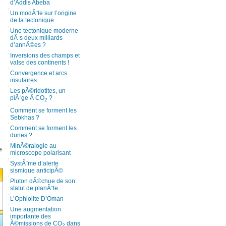
d’Addis Abeba
Un modÃ¨le sur l’origine
de la tectonique
Une tectonique moderne
dÃ¨s deux milliards
d’annÃ©es ?
Inversions des champs et
valse des continents !
Convergence et arcs
insulaires
Les pÃ©ridotites, un
piÃ¨ge Ã CO
?
2
Comment se forment les
Sebkhas ?
Comment se forment les
dunes ?
MinÃ©ralogie au
e
microscope polarisant
SystÃ¨me d’alerte
sismique anticipÃ©
Pluton dÃ©chue de son
statut de planÃ¨te
L’Ophiolite D’Oman
Une augmentation
importante des
Ã©missions de CO
dans
2