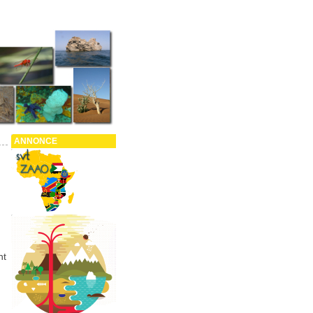
VT
onde
ANNONCE
nt