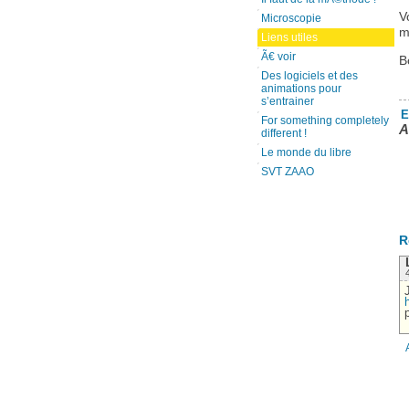
V
Microscopie
m
Liens utiles
Ã€ voir
B
Des logiciels et des
animations pour
s’entrainer
E
For something completely
A
different !
Le monde du libre
SVT ZAAO
R