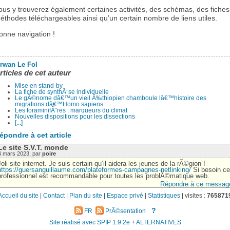
ous y trouverez également certaines activités, des schémas, des fiches
éthodes téléchargeables ainsi qu’un certain nombre de liens utiles.
onne navigation !
rwan Le Fol
rticles de cet auteur
Mise en stand-by
La fiche de synthÃ¨se individuelle
Le gÃ©nome dâ€™un vieil Ã‰thiopien chamboule lâ€™histoire des
migrations dâ€™Homo sapiens
Les foraminifÃ¨res : marqueurs du climat
Nouvelles dispositions pour les dissections
[...]
épondre à cet article
Le site S.V.T. monde
4 mars 2023, par
poire
Joli site internet. Je suis certain qu’il aidera les jeunes de la rÃ©gion !
https://guersanguillaume.com/plateformes-campagnes-netlinking/
Si besoin ce
professionnel est recommandable pour toutes les problÃ©matique web.
Répondre à ce messag
Accueil du site
|
Contact
|
Plan du site
|
Espace privé
|
Statistiques
|
visites :
765871
?
FR
PrÃ©sentation
Site réalisé avec SPIP 1.9.2e
+
ALTERNATIVES