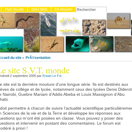
Plan du site
Sites Web
En résumé
S
m
ccueil du site
PrÃ©sentation
>
Le site S.V.T. monde
ndredi 2 septembre 2005 par
Erwan Le Fol
e site est la dernière mouture d’une longue série. Ils est destinés aux
lèves de collège et de lycée, notamment ceux des lycées Denis Diderot
e Nairobi, Guebre Mariam d’Addis Abeba et Louis Massignon d’Abu
habi.
l doit permettre à chacun de suivre l’actualité scientifique particulièreme
n Sciences de la vie et de la Terre et développe les réponses aux
uestions qui m’ont été posées en classe. Vous pouvez y poser des
uestions et intervenir en postant des commentaires. Le forum est
odéré à priori !