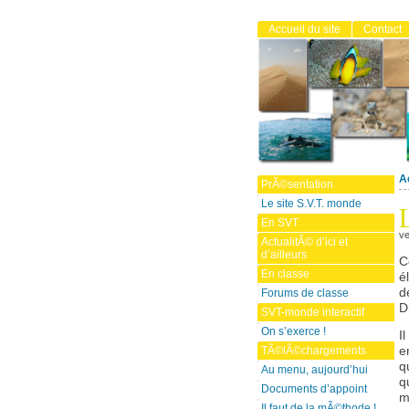
Accueil du site
Contact
A
PrÃ©sentation
Le site S.V.T. monde
En SVT
ve
ActualitÃ© d’ici et
d’ailleurs
C
En classe
é
d
Forums de classe
D
SVT-monde interactif
On s’exerce !
I
TÃ©lÃ©chargements
e
q
Au menu, aujourd’hui
q
Documents d’appoint
m
Il faut de la mÃ©thode !